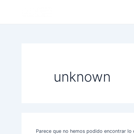
Buscar
Ir
por:
al
contenido
unknown
Parece que no hemos podido encontrar lo 